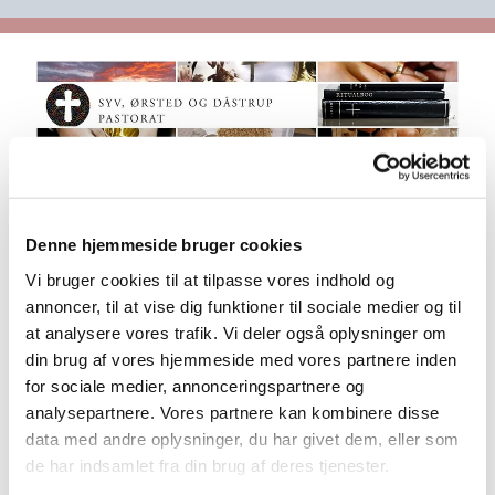
Denne hjemmeside bruger cookies
Referet Syv 2014.09.04
Vi bruger cookies til at tilpasse vores indhold og
annoncer, til at vise dig funktioner til sociale medier og til
at analysere vores trafik. Vi deler også oplysninger om
din brug af vores hjemmeside med vores partnere inden
Referet Syv 2014.09.04
for sociale medier, annonceringspartnere og
ref._2014.09.04.docx
analysepartnere. Vores partnere kan kombinere disse
data med andre oplysninger, du har givet dem, eller som
Hent
de har indsamlet fra din brug af deres tjenester.
Klik CTRL+C for at kopiere linket