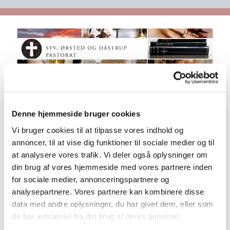
Denne hjemmeside bruger cookies
Dagsorden Syv 2014.08.07
Vi bruger cookies til at tilpasse vores indhold og
annoncer, til at vise dig funktioner til sociale medier og til
at analysere vores trafik. Vi deler også oplysninger om
din brug af vores hjemmeside med vores partnere inden
Dagsorden Syv 2014.08.07
for sociale medier, annonceringspartnere og
dagsorden2014.08.07.docx
analysepartnere. Vores partnere kan kombinere disse
data med andre oplysninger, du har givet dem, eller som
Hent
de har indsamlet fra din brug af deres tjenester.
Klik CTRL+C for at kopiere linket