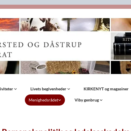
iviteter
Livets begivenheder
KIRKENYT og magasiner
Menighedsrådet
Viby genbrug