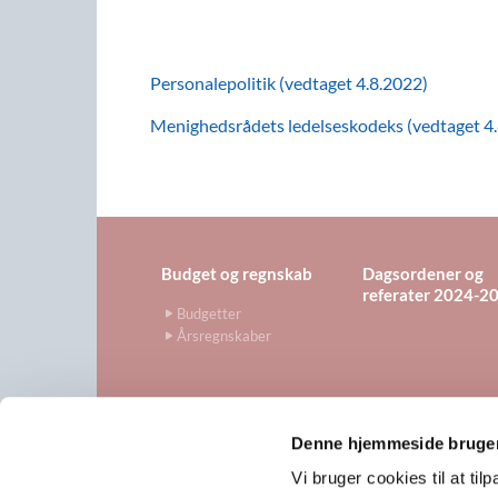
Personalepolitik (vedtaget 4.8.2022)
Menighedsrådets ledelseskodeks (vedtaget 4
Budget og regnskab
Dagsordener og
referater 2024-2
Budgetter
Årsregnskaber
Denne hjemmeside bruger
www.kirkervedviby.dk · Skol

Vi bruger cookies til at til