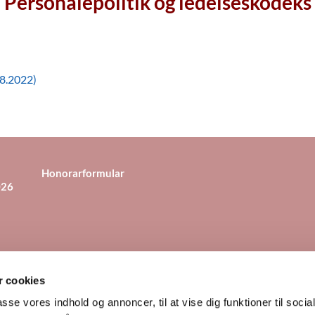
Personalepolitik og ledelseskodeks
.8.2022)
Honorarformular
026
 cookies
evej 17, 4130 Viby Sjælland
46 14 81 82
Mail til kirkekontoret


passe vores indhold og annoncer, til at vise dig funktioner til soci