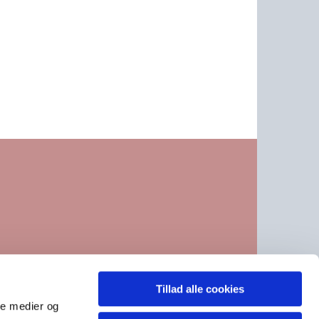
Tillad alle cookies
, se under kontakt CVR 21740411
ale medier og