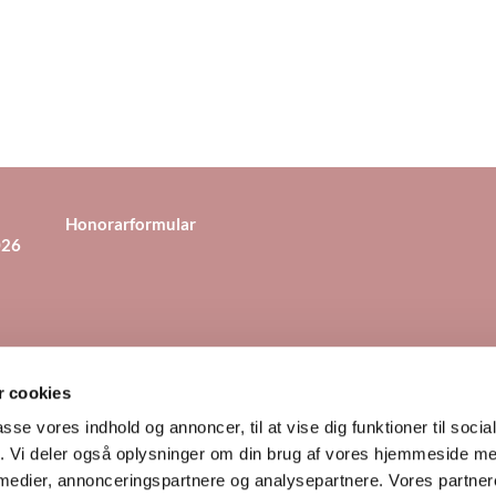
Honorarformular
026
 cookies
evej 17, 4130 Viby Sjælland
46 14 81 82
Mail til kirkekontoret


passe vores indhold og annoncer, til at vise dig funktioner til soci
fik. Vi deler også oplysninger om din brug af vores hjemmeside m
 medier, annonceringspartnere og analysepartnere. Vores partne