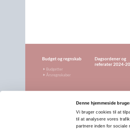
Budget og regnskab
Dagsordener og
referater 2024-2
Budgetter
Årsregnskaber
Denne hjemmeside bruger
www.kirkervedviby.dk · Skol

Vi bruger cookies til at til
til at analysere vores tra
partnere inden for sociale