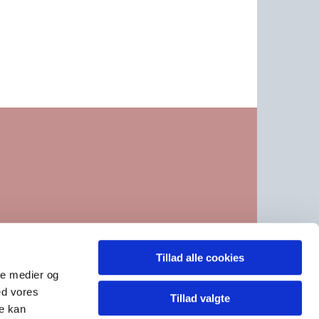
Tillad alle cookies
, se under kontakt CVR 21740411
ale medier og
ed vores
Tillad valgte
re kan