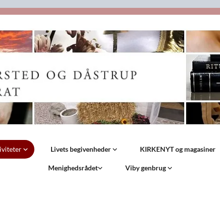
iviteter
Livets begivenheder
KIRKENYT og magasiner
Menighedsrådet
Viby genbrug