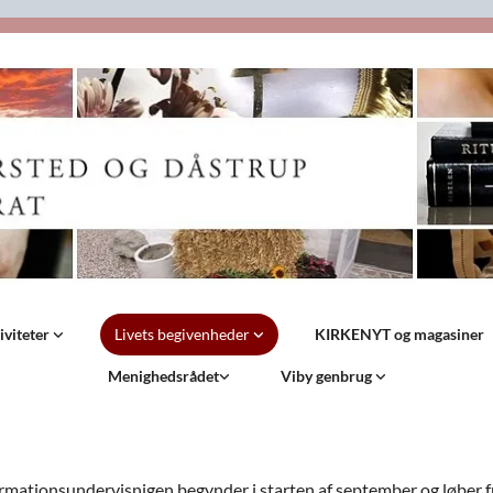
iviteter
Livets begivenheder
KIRKENYT og magasiner
Menighedsrådet
Viby genbrug
nfirmationsundervisnigen begynder i starten af september og løber 