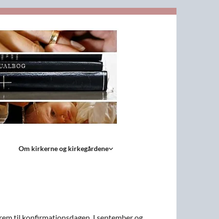
Om kirkerne og kirkegårdene
frem til konfirmationsdagen. I september og