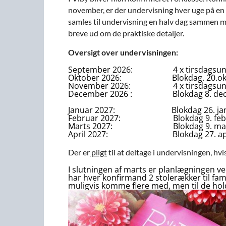
november, er der undervisning hver uge på en 
samles til undervisning en halv dag sammen med
breve ud om de praktiske detaljer.
Oversigt over undervisningen:
September 2026: 4 x tirsdagsundervi
Oktober 2026: Blokdag. 20.okt fr
November 2026: 4 x tirsdagsundervi
December 2026 : Blokdag 8. dec fra
Januar 2027: Blokdag 26. jan kl.
Februar 2027: Blokdag 9. feb kl. f
Marts 2027: Blokdag 9. mar fra
April 2027: Blokdag 27. apr fra
Der er
pligt
til at deltage i undervisningen, hv
I slutningen af marts er planlægningen v
har hver konfirmand 2 stolerækker til fam
muligvis komme flere med, men til de hold s