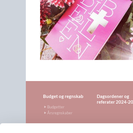
Budget og regnskab
Dagsordener og
referater 2024-2
Budgetter
Årsregnskaber