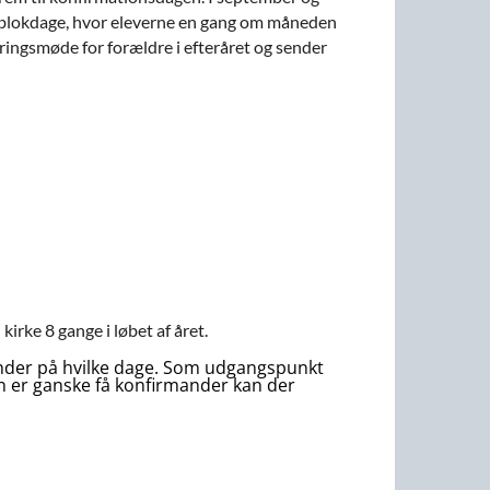
vi blokdage, hvor eleverne en gang om måneden
eringsmøde for forældre i efteråret og sender
irke 8 gange i løbet af året.
mander på hvilke dage. Som udgangspunkt
kun er ganske få konfirmander kan der