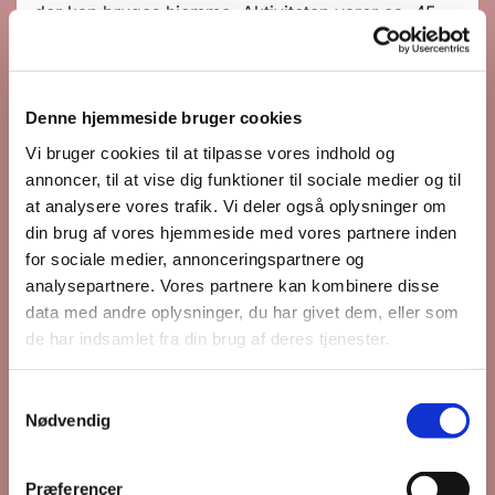
der kan bruges hjemme. Aktiviteten varer ca. 45
minutter og efterfølgende er der mulighed for at
blive og hygge. Vi serverer lidt at drikke samt frugt
og kiks.
Denne hjemmeside bruger cookies
Tilmelding og spørgsmål:
Vi bruger cookies til at tilpasse vores indhold og
Julia Madsen: tlf. 20706975 eller mail
annoncer, til at vise dig funktioner til sociale medier og til
iouliamadsen@gmail.com
at analysere vores trafik. Vi deler også oplysninger om
din brug af vores hjemmeside med vores partnere inden
for sociale medier, annonceringspartnere og
analysepartnere. Vores partnere kan kombinere disse
data med andre oplysninger, du har givet dem, eller som
de har indsamlet fra din brug af deres tjenester.
S
Nødvendig
a
m
t
Præferencer