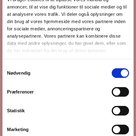
annoncer, til at vise dig funktioner til sociale medier og til
at analysere vores trafik. Vi deler også oplysninger om
din brug af vores hjemmeside med vores partnere inden
for sociale medier, annonceringspartnere og
analysepartnere. Vores partnere kan kombinere disse
data med andre oplysninger, du har givet dem, eller som
de har indsamlet fra din brug af deres tjenester.
S
Nødvendig
a
m
t
Præferencer
y
k
k
Statistik
Du vil måske også kunne
e
lide...
v
Marketing
a