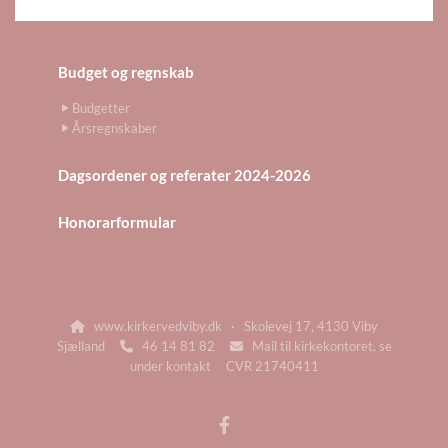
Budget og regnskab
Budgetter
Årsregnskaber
Dagsordener og referater 2024-2026
Honorarformular
www.kirkervedviby.dk · Skolevej 17, 4130 Viby

Sjælland
46 14 81 82
Mail til kirkekontoret, se


under kontakt CVR 21740411