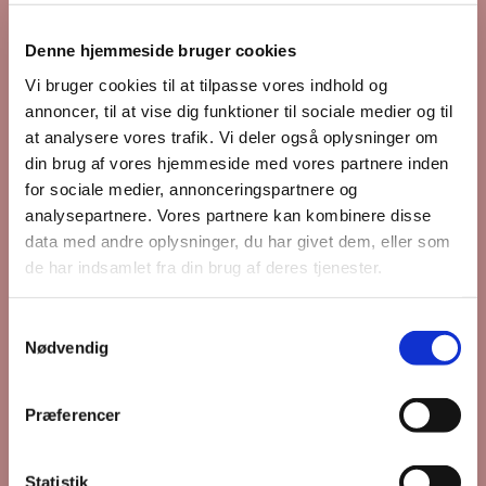
pårørende
på Plejecentret Oasen, Lunden 17, 4130
Viby Sjælland.
Denne hjemmeside bruger cookies
Gudstjenerne foregår typisk den første torsdag i
Vi bruger cookies til at tilpasse vores indhold og
måneden og begynder kl. 10.00.
annoncer, til at vise dig funktioner til sociale medier og til
at analysere vores trafik. Vi deler også oplysninger om
din brug af vores hjemmeside med vores partnere inden
for sociale medier, annonceringspartnere og
analysepartnere. Vores partnere kan kombinere disse
data med andre oplysninger, du har givet dem, eller som
de har indsamlet fra din brug af deres tjenester.
S
Nødvendig
a
m
t
Præferencer
y
k
k
Statistik