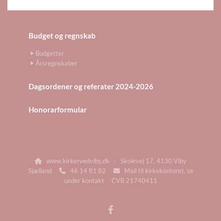
Budget og regnskab
Budgetter
Årsregnskaber
Dagsordener og referater 2024-2026
Honorarformular
www.kirkervedviby.dk · Skolevej 17, 4130 Viby

Sjælland
46 14 81 82
Mail til kirkekontoret, se


under kontakt CVR 21740411