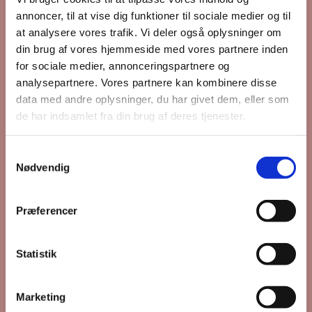
annoncer, til at vise dig funktioner til sociale medier og til
at analysere vores trafik. Vi deler også oplysninger om
din brug af vores hjemmeside med vores partnere inden
for sociale medier, annonceringspartnere og
analysepartnere. Vores partnere kan kombinere disse
data med andre oplysninger, du har givet dem, eller som
de har indsamlet fra din brug af deres tjenester.
S
Nødvendig
a
m
t
Præferencer
y
k
k
Statistik
Du vil måske også kunne
e
lide...
v
Marketing
a