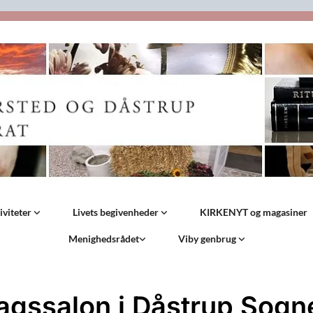
iviteter
Livets begivenheder
KIRKENYT og magasiner
Menighedsrådet
Viby genbrug
agssalon i Dåstrup Sog