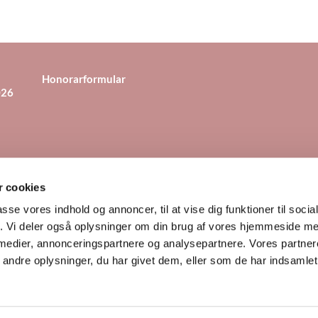
Honorarformular
026
 cookies
evej 17, 4130 Viby Sjælland
46 14 81 82
Mail til kirkekontoret


passe vores indhold og annoncer, til at vise dig funktioner til soci
fik. Vi deler også oplysninger om din brug af vores hjemmeside m
 medier, annonceringspartnere og analysepartnere. Vores partne
Cookiepolitik
Tilgængelighedserklæring
ndre oplysninger, du har givet dem, eller som de har indsamlet 
Privatlivspolitik
Log på ChurchDesk