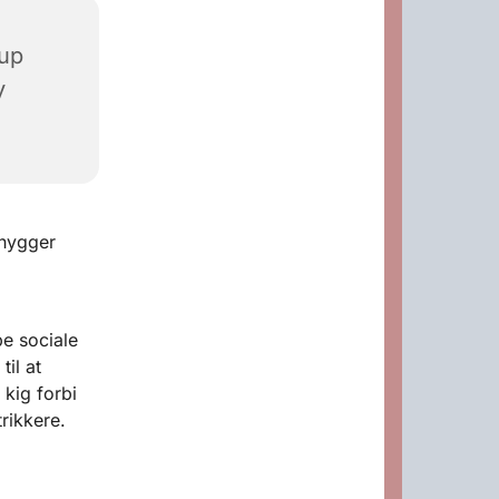
rup
y
 hygger
be sociale
til at
 kig forbi
rikkere.