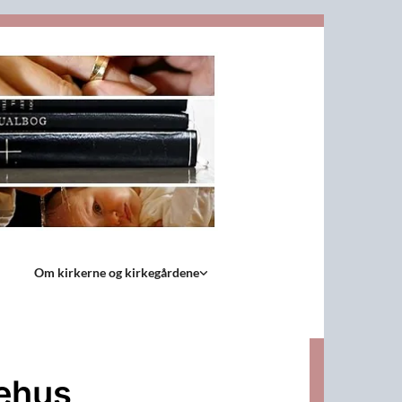
Om kirkerne og kirkegårdene
nehus