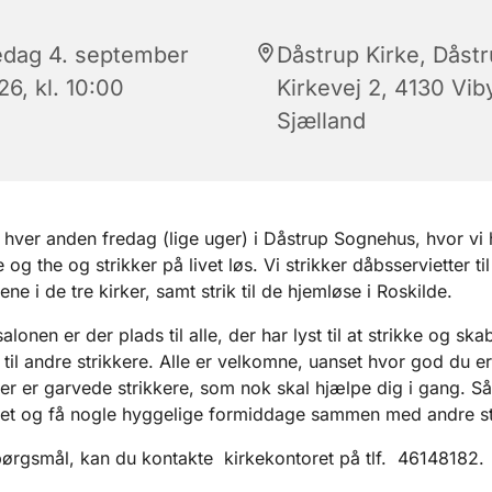
edag 4. september
Dåstrup Kirke, Dåst
6, kl. 10:00
Kirkevej 2, 4130 Vib
Sjælland
hver anden fredag (lige uger) i Dåstrup Sognehus, hvor vi
og the og strikker på livet løs. Vi strikker dåbsservietter til
e i de tre kirker, samt strik til de hjemløse i Roskilde.
alonen er der plads til alle, der har lyst til at strikke og ska
 til andre strikkere. Alle er velkomne, uanset hvor god du er 
Der er garvede strikkere, som nok skal hjælpe dig i gang. Så
et og få nogle hyggelige formiddage sammen med andre st
ørgsmål, kan du kontakte kirkekontoret på tlf. 46148182.