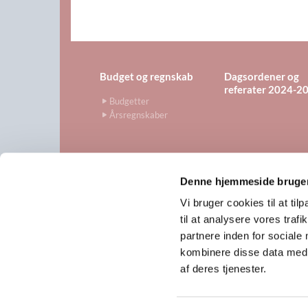
Budget og regnskab
Dagsordener og
referater 2024-2
Budgetter
Årsregnskaber
Denne hjemmeside bruger
www.kirkervedviby.dk · Skol

Vi bruger cookies til at til
til at analysere vores tra
partnere inden for sociale
kombinere disse data med a
af deres tjenester.