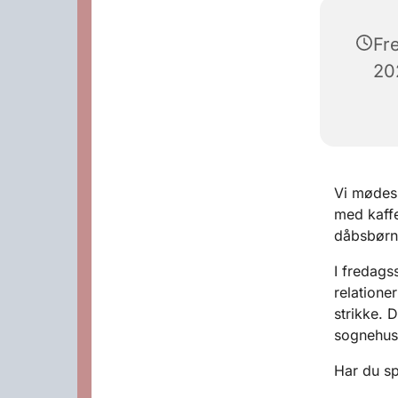
Fr
202
Vi mødes 
med kaffe 
dåbsbørnen
I fredagss
relationer
strikke. 
sognehus
Har du sp