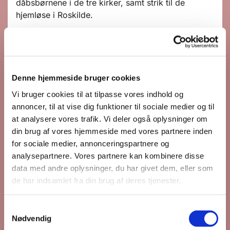
dåbsbørnene i de tre kirker, samt strik til de
hjemløse i Roskilde.
I fredagssalonen er der plads til alle, der har lyst til
at strikke og skabe sociale relationer til andre
strikkere. Alle er velkomne, uanset hvor god du er
til at strikke. Der er garvede strikkere, som nok
Denne hjemmeside bruger cookies
skal hjælpe dig i gang. Så kig forbi sognehuset og
Vi bruger cookies til at tilpasse vores indhold og
få nogle hyggelige formiddage sammen med
annoncer, til at vise dig funktioner til sociale medier og til
andre strikkere.
at analysere vores trafik. Vi deler også oplysninger om
Har du spørgsmål, kan du kontakte kirkekontoret
din brug af vores hjemmeside med vores partnere inden
på tlf. 46148182.
for sociale medier, annonceringspartnere og
analysepartnere. Vores partnere kan kombinere disse
data med andre oplysninger, du har givet dem, eller som
de har indsamlet fra din brug af deres tjenester.
S
Nødvendig
a