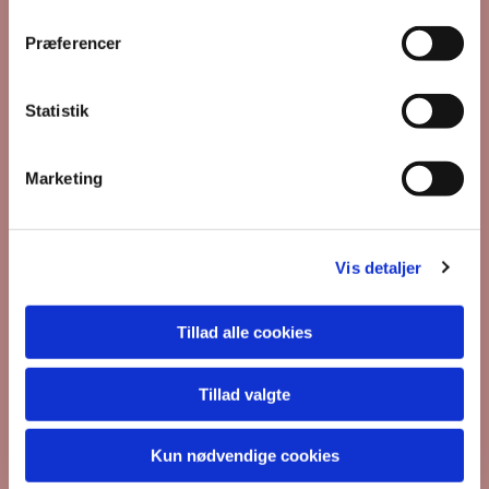
m
t
Præferencer
y
k
k
Statistik
e
v
Marketing
a
l
g
Vis detaljer
Du vil måske også kunne
Tillad alle cookies
lide...
Tillad valgte
Kun nødvendige cookies