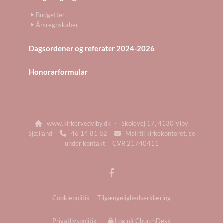
Budgetter
Årsregnskaber
Dagsordener og referater 2024-2026
Honorarformular
www.kirkervedviby.dk · Skolevej 17, 4130 Viby

Sjælland
46 14 81 82
Mail til kirkekontoret, se


under kontakt CVR 21740411
Cookiepolitik
Tilgængelighedserklæring
Privatlivspolitik
Log på ChurchDesk