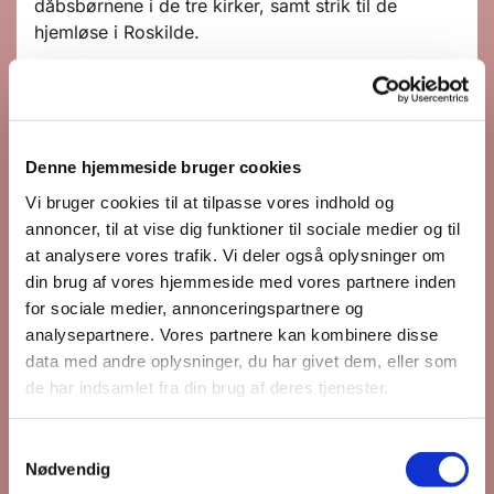
dåbsbørnene i de tre kirker, samt strik til de
hjemløse i Roskilde.
I fredagssalonen er der plads til alle, der har lyst til
at strikke og skabe sociale relationer til andre
strikkere. Alle er velkomne, uanset hvor god du er
til at strikke. Der er garvede strikkere, som nok
Denne hjemmeside bruger cookies
skal hjælpe dig i gang. Så kig forbi sognehuset og
Vi bruger cookies til at tilpasse vores indhold og
få nogle hyggelige formiddage sammen med
annoncer, til at vise dig funktioner til sociale medier og til
andre strikkere.
at analysere vores trafik. Vi deler også oplysninger om
Har du spørgsmål, kan du kontakte kirkekontoret
din brug af vores hjemmeside med vores partnere inden
på tlf. 46148182.
for sociale medier, annonceringspartnere og
analysepartnere. Vores partnere kan kombinere disse
data med andre oplysninger, du har givet dem, eller som
de har indsamlet fra din brug af deres tjenester.
S
Nødvendig
a