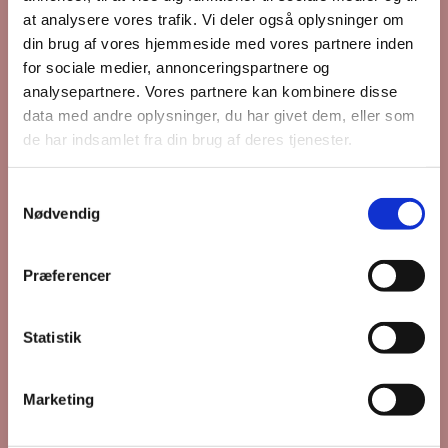
at analysere vores trafik. Vi deler også oplysninger om
din brug af vores hjemmeside med vores partnere inden
for sociale medier, annonceringspartnere og
analysepartnere. Vores partnere kan kombinere disse
data med andre oplysninger, du har givet dem, eller som
de har indsamlet fra din brug af deres tjenester.
S
Nødvendig
a
m
t
Præferencer
y
k
Du vil måske også kunne
k
Statistik
lide...
e
v
Marketing
a
l