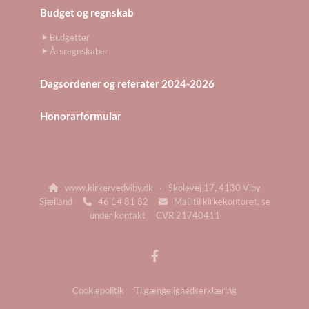
Budget og regnskab
Budgetter
Årsregnskaber
Dagsordener og referater 2024-2026
Honorarformular
www.kirkervedviby.dk · Skolevej 17, 4130 Viby

Sjælland
46 14 81 82
Mail til kirkekontoret, se


under kontakt CVR 21740411
Cookiepolitik
Tilgængelighedserklæring